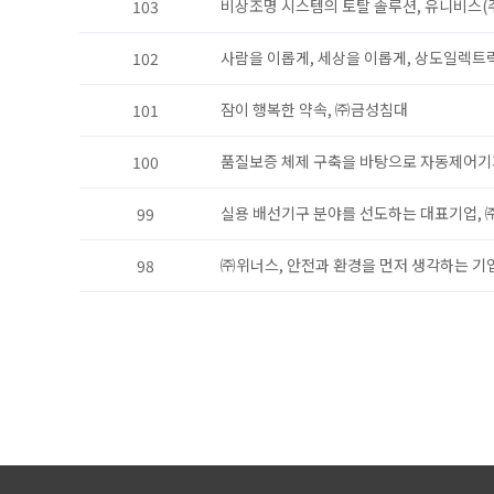
비상조명 시스템의 토탈 솔루션, 유니비스(
103
사람을 이롭게, 세상을 이롭게, 상도일렉트릭
102
잠이 행복한 약속, ㈜금성침대
101
품질보증 체제 구축을 바탕으로 자동제어기
100
실용 배선기구 분야를 선도하는 대표기업,
99
㈜위너스, 안전과 환경을 먼저 생각하는 기
98