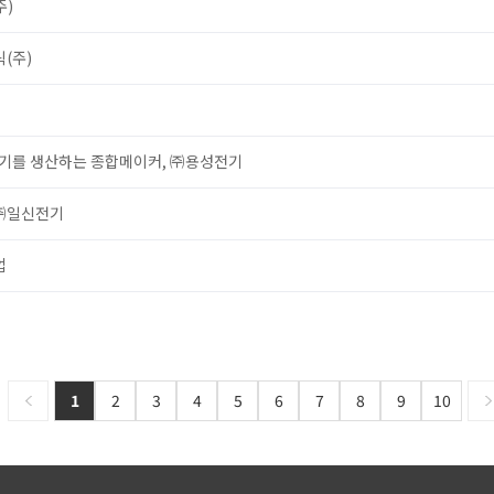
주)
(주)
기를 생산하는 종합메이커, ㈜용성전기
 ㈜일신전기
업
1
2
3
4
5
6
7
8
9
10