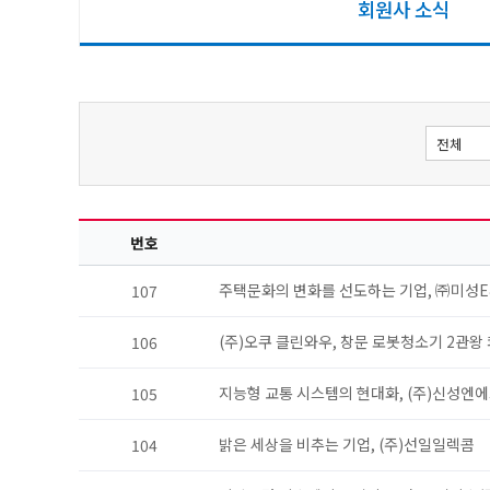
회원사 소식
번호
주택문화의 변화를 선도하는 기업, ㈜미성E
107
(주)오쿠 클린와우, 창문 로봇청소기 2관왕
106
지능형 교통 시스템의 현대화, (주)신성엔
105
밝은 세상을 비추는 기업, (주)선일일렉콤
104